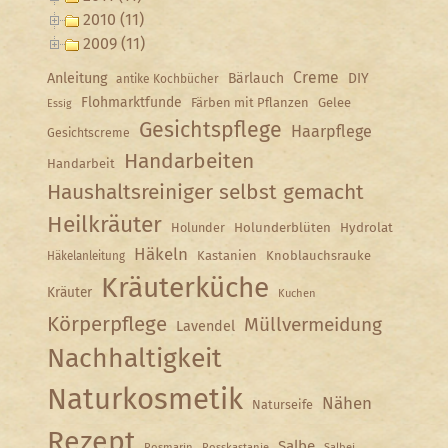
2010 (11)
2009 (11)
Creme
Anleitung
Bärlauch
DIY
antike Kochbücher
Flohmarktfunde
Färben mit Pflanzen
Gelee
Essig
Gesichtspflege
Haarpflege
Gesichtscreme
Handarbeiten
Handarbeit
Haushaltsreiniger selbst gemacht
Heilkräuter
Holunder
Holunderblüten
Hydrolat
Häkeln
Kastanien
Knoblauchsrauke
Häkelanleitung
Kräuterküche
Kräuter
Kuchen
Körperpflege
Müllvermeidung
Lavendel
Nachhaltigkeit
Naturkosmetik
Nähen
Naturseife
Rezept
Salbe
Rosmarin
Rosskastanie
Salbei