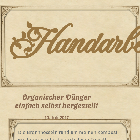
Skip
to
content
Handarbei
Organischer Dünger
einfach selbst hergestellt
10. Juli 2017
Die Brennnesseln rund um meinen Kompost
wuchern so sehr, dass ich ihnen Einhalt