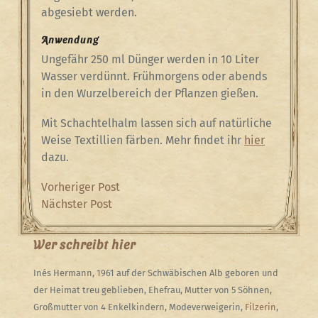
abgesiebt werden.
Anwendung
Ungefähr 250 ml Dünger werden in 10 Liter
Wasser verdünnt. Frühmorgens oder abends
in den Wurzelbereich der Pflanzen gießen.
Mit Schachtelhalm lassen sich auf natürliche
Weise Textillien färben. Mehr findet ihr
hier
dazu.
Beitragsnavigation
Previous
Vorheriger Post
Post
Next
Nächster Post
Post
Wer schreibt hier
Inés Hermann, 1961 auf der Schwäbischen Alb geboren und
der Heimat treu geblieben, Ehefrau, Mutter von 5 Söhnen,
Großmutter von 4 Enkelkindern, Modeverweigerin,
Filzerin
,