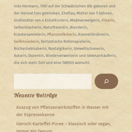
Inés Hermann, 1961 auf der Schwäbischen Alb geboren und
der Heimat treu geblieben, Ehefrau, Mutter von 5 Söhnen,
Großmutter von 4 Enkelkindern, Modeverweigerin,
Filzerin
,
Selbermacherin, Naturfreundin, Wanderin,
Kräutersammlerin,
Pflanzenfärberin
, Kosmetikrührerin,
Seifensiederin
, fantastische Rollenspielerin,
Bücherliebhaberin, Nostalgikerin, Umweltschonerin,
Autorin, Dozentin, Wiederverwerterin und Ideenanhäuferin,
die sich mehr Zeit und eine TARDIS wünscht.
Suchen
Neueste Beiträge
Auszug von Pflanzenwirkstoffen in Wasser mit
der Espressokanne
Giersch-Kartoffel-Püree – klassisch oder vegan,
immer ein Genuss