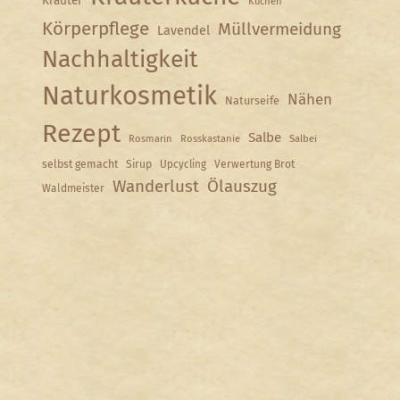
Kräuter
Kuchen
Körperpflege
Müllvermeidung
Lavendel
Nachhaltigkeit
Naturkosmetik
Nähen
Naturseife
Rezept
Salbe
Rosmarin
Rosskastanie
Salbei
selbst gemacht
Sirup
Upcycling
Verwertung Brot
Wanderlust
Ölauszug
Waldmeister