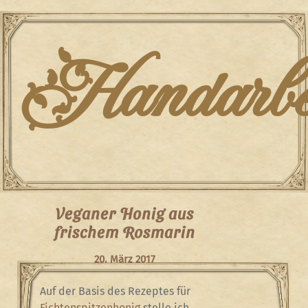
Skip
to
content
Handarbei
Veganer Honig aus
frischem Rosmarin
20. März 2017
Auf der Basis des Rezeptes für
Fichtenspitzenhonig
stelle ich