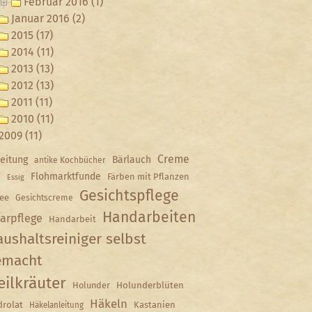
Februar 2016 (1)
Januar 2016 (2)
2015 (17)
2014 (11)
2013 (13)
2012 (13)
2011 (11)
2010 (11)
2009 (11)
Creme
eitung
Bärlauch
antike Kochbücher
Y
Flohmarktfunde
Färben mit Pflanzen
Essig
Gesichtspflege
ee
Gesichtscreme
Handarbeiten
arpflege
Handarbeit
ushaltsreiniger selbst
emacht
eilkräuter
Holunder
Holunderblüten
Häkeln
rolat
Kastanien
Häkelanleitung