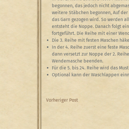
begonnen, das jedoch nicht abgemas
weitere Stäbchen begonnen, Auf der 
das Garn gezogen wird. So werden a
entsteht die Noppe. Danach folgt ei
fortgeführt. Die Reihe mit einer W
Die 3. Reihe mit festen Maschen hä
In der 4. Reihe zuerst eine feste Ma
dann versetzt zur Noppe der 2. Reihe
Wendemasche beenden.
Für die 5. bis 24. Reihe wird das Mus
Optional kann der Waschlappen ein
Beitragsnavigation
Previous
Vorheriger Post
Post