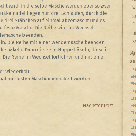
cht wird. In die selbe Masche werden ebenso zwei
w
Häkelnadel liegen nun drei Schlaufen, durch die
S
lle drei Stäbchen auf einmal abgemascht und es
O
ne feste Masche. Die Reihe wird im Wechsel
B
endemasche beenden.
g
keln. Die Reihe mit einer Wendemasche beenden.
sche häkeln. Dann die erste Noppe häkeln, diese ist
Ar
. Die Reihe im Wechsel fortführen und mit einer
au
ter wiederholt.
mal mit festen Maschen umhäkelt werden.
Next
Nächster Post
Post