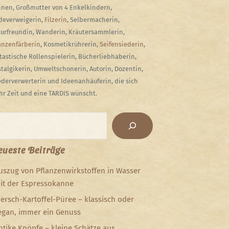
nen, Großmutter von 4 Enkelkindern,
everweigerin,
Filzerin
, Selbermacherin,
urfreundin, Wanderin, Kräutersammlerin,
anzenfärberin
, Kosmetikrührerin,
Seifensiederin
,
tastische Rollenspielerin, Bücherliebhaberin,
talgikerin, Umweltschonerin, Autorin, Dozentin,
derverwerterin und Ideenanhäuferin, die sich
r Zeit und eine TARDIS wünscht.
chen
ueste Beiträge
uszug von Pflanzenwirkstoffen in Wasser
it der Espressokanne
iersch-Kartoffel-Püree – klassisch oder
egan, immer ein Genuss
ntike Knöpfe – kleine Schätze aus