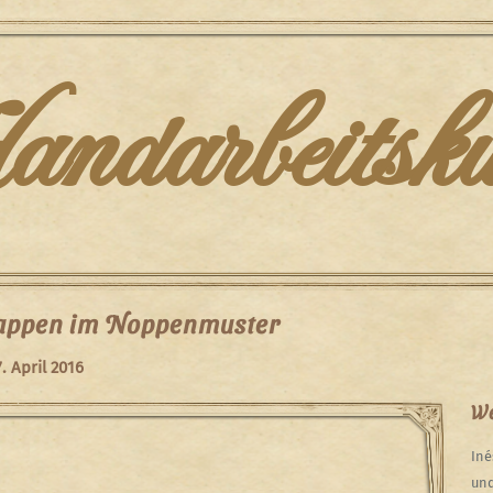
darbeitsku
lappen im Noppenmuster
7. April 2016
We
Iné
und