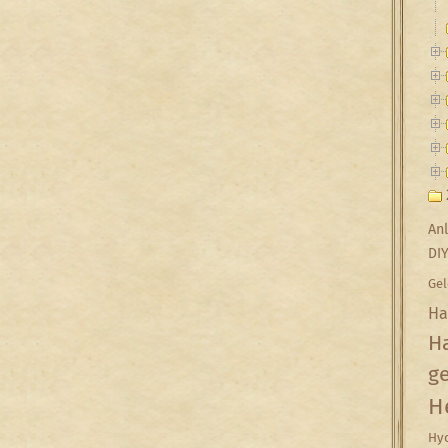
Anl
DI
Gel
Ha
Ha
g
H
Hyd