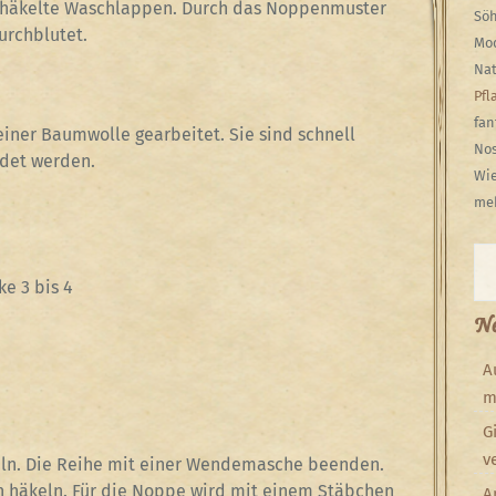
gehäkelte Waschlappen. Durch das Noppenmuster
Söh
urchblutet.
Mod
Nat
Pfl
fan
einer Baumwolle gearbeitet. Sie sind schnell
Nos
ndet werden.
Wie
meh
Su
ke 3 bis 4
Ne
A
m
G
v
keln. Die Reihe mit einer Wendemasche beenden.
en häkeln. Für die Noppe wird mit einem Stäbchen
A