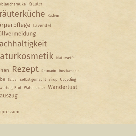
Kräuter
oblauchsrauke
räuterküche
Kuchen
rperpflege
Lavendel
llvermeidung
achhaltigkeit
aturkosmetik
Naturseife
Rezept
hen
Rosmarin
Rosskastanie
lbe
selbst gemacht
Sirup
Upcycling
Salbei
Wanderlust
wertung Brot
Waldmeister
auszug
mpressum