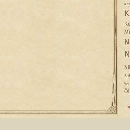
Kn
K
Kö
Mü
N
N
Nä
Sa
Ver
Öl
I