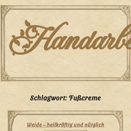
Skip
to
content
Handarbei
Schlagwort:
Fußcreme
Weide – heilkräftig und nützlich