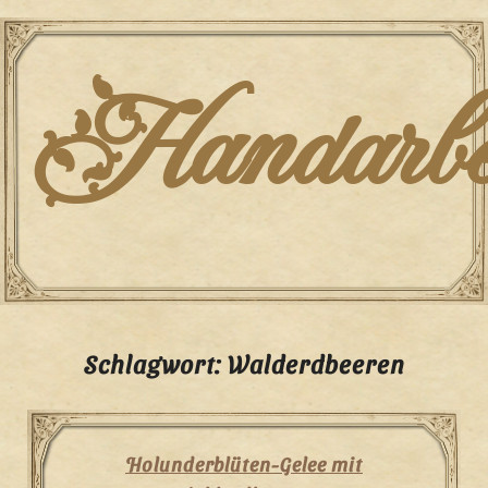
Skip
to
content
Handarbei
Schlagwort:
Walderdbeeren
Holunderblüten-Gelee mit