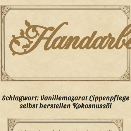
Skip
to
content
Handarbei
Schlagwort:
Vanillemazarat Lippenpflege
selbst herstellen Kokosnussöl