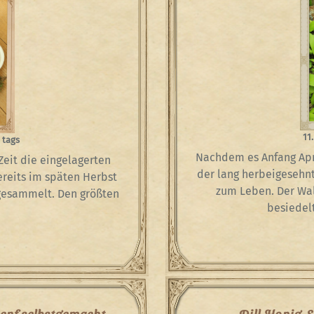
11.
 tags
Nachdem es Anfang Apri
Zeit die eingelagerten
der lang herbeigesehnt
ereits im späten Herbst
zum Leben. Der Wa
gesammelt. Den größten
besiedel
enf selbstgemacht
Dill-Honig-S