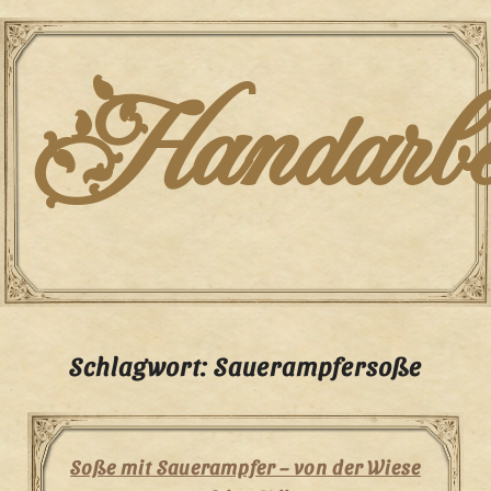
Skip
to
content
Handarbei
Schlagwort:
Sauerampfersoße
Soße mit Sauerampfer – von der Wiese