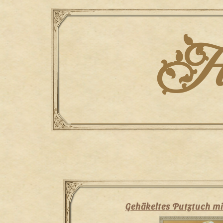
Skip
to
content
Han
Gehäkeltes Putztuch mi