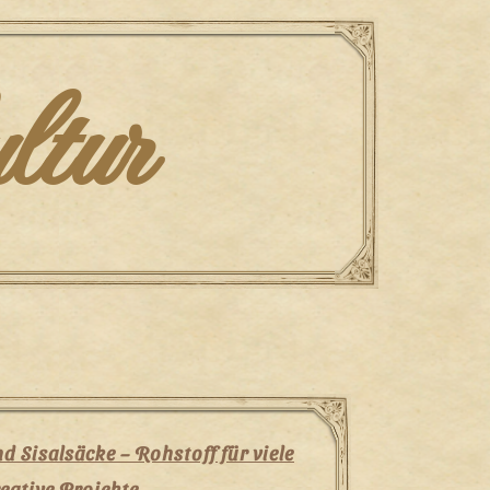
ltur
nd Sisalsäcke – Rohstoff für viele
eative Projekte