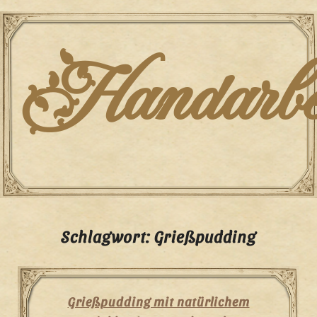
Skip
to
content
Handarbei
Schlagwort:
Grießpudding
Grießpudding mit natürlichem