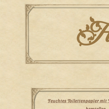
Skip
to
content
Han
Feuchtes Toilettenpapier mit
herstellen