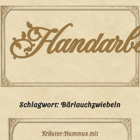
Skip
to
content
Handarbei
Schlagwort:
Bärlauchzwiebeln
Kräuter-Hummus mit