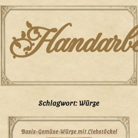
Skip
to
content
Handarbei
Schlagwort:
Würze
Basis-Gemüse-Würze mit Liebstöckel