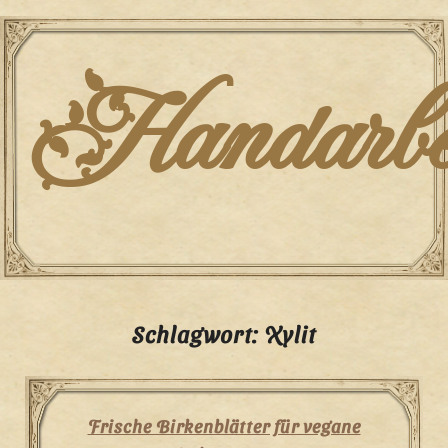
Skip
to
content
Handarbei
Schlagwort:
Xylit
Frische Birkenblätter für vegane