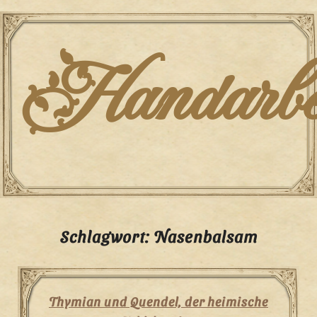
Skip
to
content
Handarbei
Schlagwort:
Nasenbalsam
Thymian und Quendel, der heimische