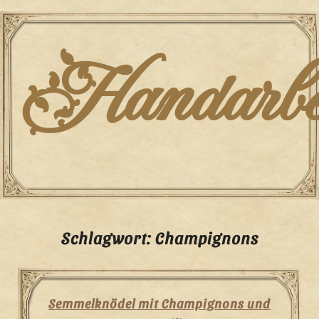
Skip
to
content
Handarbei
Schlagwort:
Champignons
Semmelknödel mit Champignons und