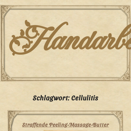
Skip
to
content
Handarbei
Schlagwort:
Cellulitis
Straffende Peeling-Massage-Butter